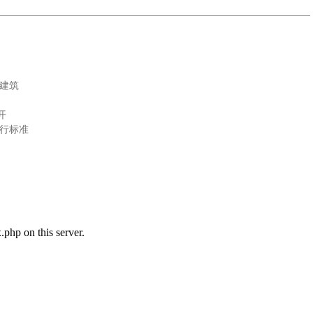
色建筑
开
执行标准