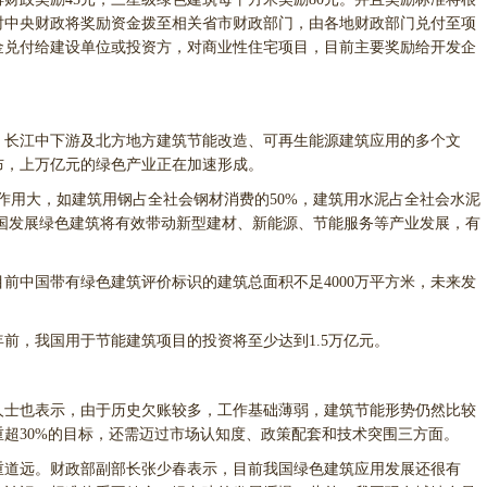
时中央财政将奖励资金拨至相关省市财政部门，由各地财政部门兑付至项
金兑付给建设单位或投资方，对商业性住宅项目，目前主要奖励给开发企
长江中下游及北方地方建筑节能改造、可再生能源建筑应用的多个文
布，上万亿元的绿色产业正在加速形成。
用大，如建筑用钢占全社会钢材消费的50%，建筑用水泥占全社会水泥
中国发展绿色建筑将有效带动新型建材、新能源、节能服务等产业发展，有
中国带有绿色建筑评价标识的建筑总面积不足4000万平方米，未来发
前，我国用于节能建筑项目的投资将至少达到1.5万亿元。
士也表示，由于历史欠账较多，工作基础薄弱，建筑节能形势仍然比较
比重超30%的目标，还需迈过市场认知度、政策配套和技术突围三方面。
道远。财政部副部长张少春表示，目前我国绿色建筑应用发展还很有