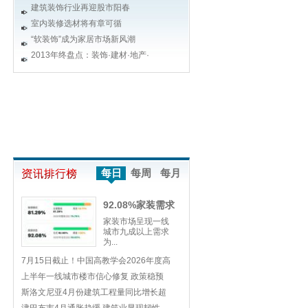
建筑装饰行业再迎股市阳春
室内装修选材将有章可循
“软装饰”成为家居市场新风潮
2013年终盘点：装饰·建材·地产·
每日
每周
每月
92.08%家装需求
来
家装市场呈现一线
城市九成以上需求
为...
7月15日截止！中国高教学会2026年度高
上半年一线城市楼市信心修复 政策稳预
斯洛文尼亚4月份建筑工程量同比增长超