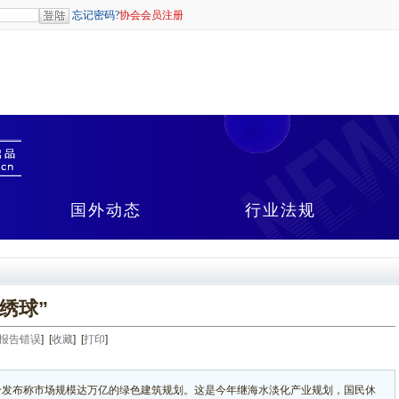
国外动态
行业法规
绣球”
报告错误
] [
收藏
] [
打印
]
发布称市场规模达万亿的绿色建筑规划。这是今年继海水淡化产业规划，国民休