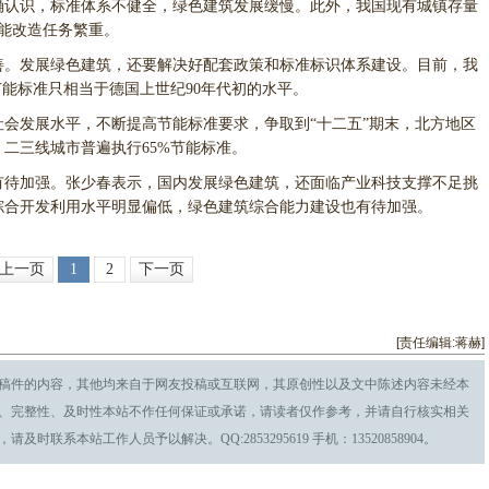
确认识，标准体系不健全，绿色建筑发展缓慢。此外，我国现有城镇存量
节能改造任务繁重。
。发展绿色建筑，还要解决好配套政策和标准标识体系建设。目前，我
节能标准只相当于德国上世纪90年代初的水平。
发展水平，不断提高节能标准要求，争取到“十二五”期末，北方地区
二三线城市普遍执行65%节能标准。
待加强。张少春表示，国内发展绿色建筑，还面临产业科技支撑不足挑
综合开发利用水平明显偏低，绿色建筑综合能力建设也有待加强。
上一页
1
2
下一页
[责任编辑:蒋赫]
稿件的内容，其他均来自于网友投稿或互联网，其原创性以及文中陈述内容未经本
、完整性、及时性本站不作任何保证或承诺，请读者仅作参考，并请自行核实相关
系本站工作人员予以解决。QQ:2853295619 手机：13520858904。