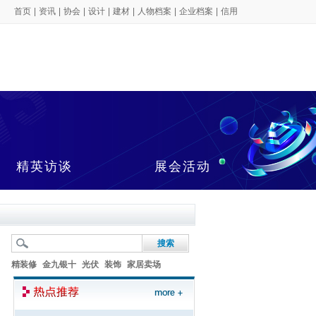
首页
|
资讯
|
协会
|
设计
|
建材
|
人物档案
|
企业档案
|
信用
精英访谈
展会活动
精装修
金九银十
光伏
装饰
家居卖场