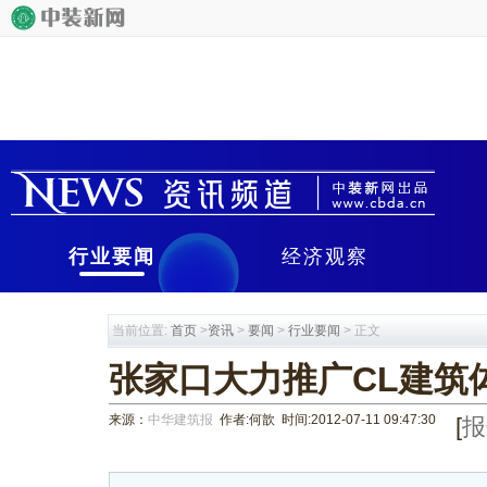
行业要闻
经济观察
当前位置:
首页
>
资讯
>
要闻
>
行业要闻
> 正文
张家口大力推广CL建筑
来源：
中华建筑报
作者:何歆 时间:2012-07-11 09:47:30
[
报