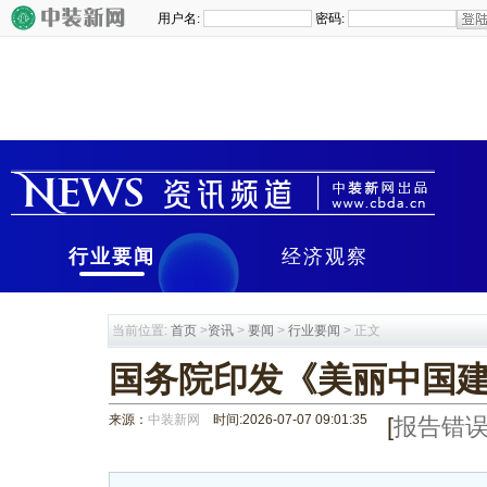
行业要闻
经济观察
当前位置:
首页
>
资讯
>
要闻
>
行业要闻
> 正文
国务院印发《美丽中国建
来源：
中装新网
时间:2026-07-07 09:01:35
[
报告错