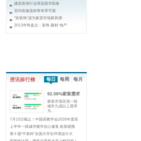
建筑装饰行业再迎股市阳春
室内装修选材将有章可循
“软装饰”成为家居市场新风潮
2013年终盘点：装饰·建材·地产·
每日
每周
每月
92.08%家装需求
来
家装市场呈现一线
城市九成以上需求
为...
7月15日截止！中国高教学会2026年度高
上半年一线城市楼市信心修复 政策稳预
第十届“中装杯”全国大学生环境设计大