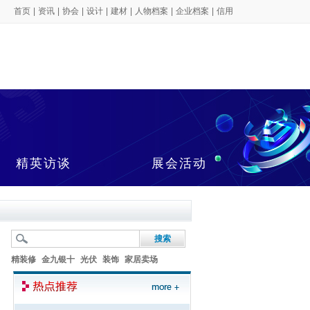
首页
|
资讯
|
协会
|
设计
|
建材
|
人物档案
|
企业档案
|
信用
精英访谈
展会活动
精装修
金九银十
光伏
装饰
家居卖场