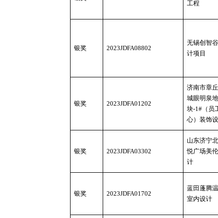
工程
无锡创智
银奖
2023JDFA08802
计项目
济南市章
城眼明泉
银奖
2023JDFA01202
块
-1#（员
心）装饰
山东济宁
银奖
2023JDFA03302
悦广场美
计
蓝田蓬腾
银奖
2023JDFA01702
室内设计