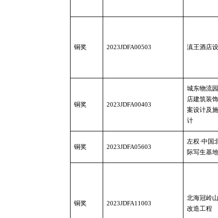
铜奖
2023JDFA00503
滇王酒店
城东物流
店建筑装
铜奖
2023JDFA00403
案设计及
计
左权
·中国
铜奖
2023JDFA05603
际写生基
北海冠岭
铜奖
2023JDFA11003
改造工程