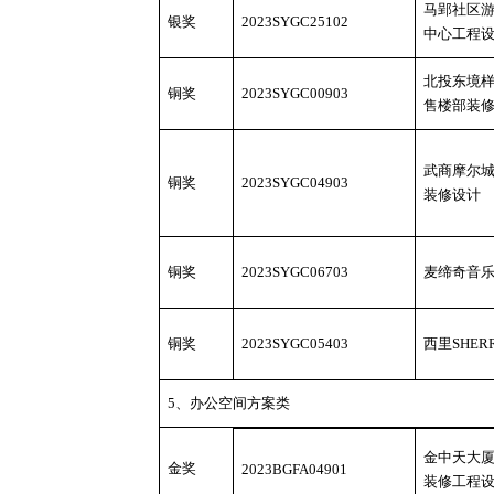
马郢社区
银奖
2023SYGC25102
中心工程
北投东境
铜奖
2023SYGC00903
售楼部装
武商摩尔
铜奖
2023SYGC04903
装修设计
铜奖
2023SYGC06703
麦缔奇音
铜奖
2023SYGC05403
西里
SHER
5、办公空间方案类
金中天大
金奖
2023BGFA04901
装修工程