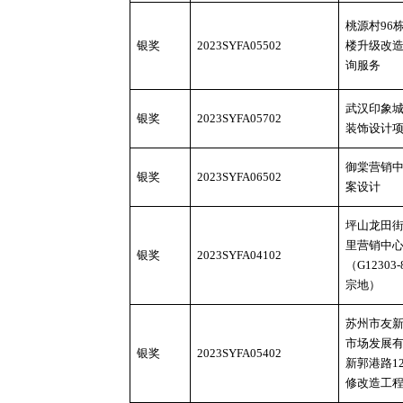
桃源村
96
银奖
2023SYFA05502
楼升级改
询服务
武汉印象
银奖
2023SYFA05702
装饰设计
御棠营销
银奖
2023SYFA06502
案设计
坪山龙田
里营销中
银奖
2023SYFA04102
（
G12303
宗地）
苏州市友
市场发展
银奖
2023SYFA05402
新郭港路
1
修改造工