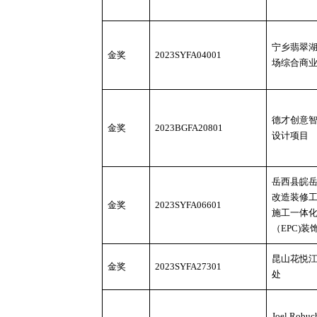
宁乡翡翠
金奖
2023SYFA04001
场综合商
德才创意
金奖
2023BGFA20801
设计项目
岳西县皖
改造装修
金奖
2023SYFA06601
施工一体
（
EPC)装
昆山花悦
金奖
2023SYFA27301
处
Joel Robu