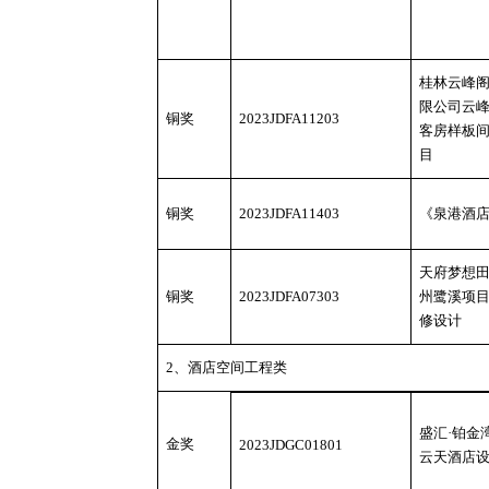
桂林云峰
限公司云
铜奖
2023JDFA11203
客房样板
目
铜奖
2023JDFA11403
《泉港酒
天府梦想
铜奖
2023JDFA07303
州鹭溪项
修设计
2、酒店空间工程类
盛汇
·铂金
金奖
2023JDGC01801
云天酒店