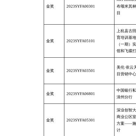
金奖
2023SYFA00301
布颂米其
目
上杭县古
育培训基
金奖
2023SYFA05101
（一期）
馆和飞碟
美伦
·依云
金奖
2023SYFA03501
目营销中
中国银行
金奖
2023SYFA06801
漳州分行
深业创智
商业公区
金奖
2023SYFA05301
方案
——
计