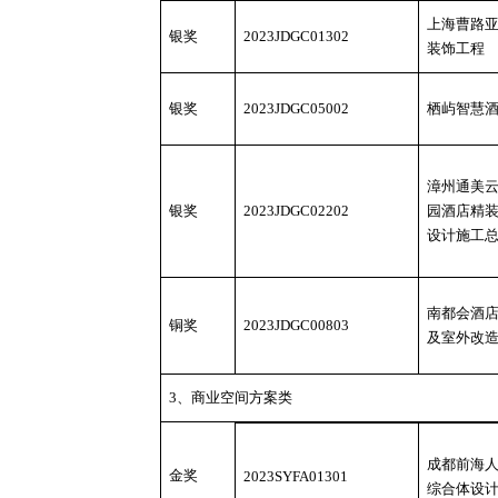
上海曹路
银奖
2023JDGC01302
装饰工程
银奖
2023JDGC05002
栖屿智慧
漳州通美
银奖
2023JDGC02202
园酒店精
设计施工
南都会酒
铜奖
2023JDGC00803
及室外改
3、商业空间方案类
成都前海
金奖
2023SYFA01301
综合体设