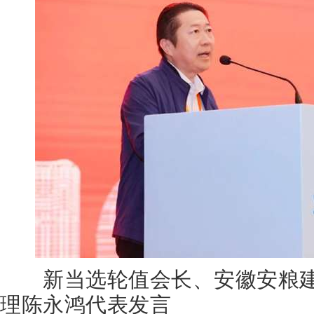
新当选轮值会长、安徽安粮建
理陈永鸿代表发言