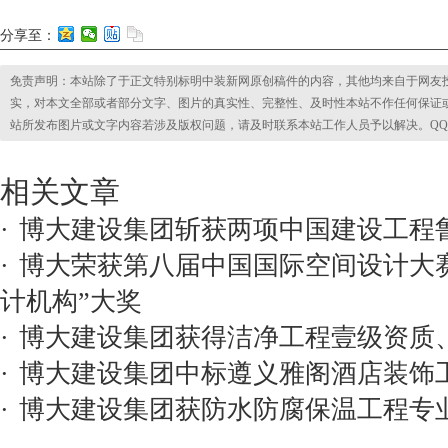
分享至：
免责声明：本站除了于正文特别标明中装新网原创稿件的内容，其他均来自于网友
实，对本文全部或者部分文字、图片的真实性、完整性、及时性本站不作任何保证
站所发布图片或文字内容若涉及版权问题，请及时联系本站工作人员予以解决。QQ:2853295
相关文章
·
博大建设集团斩获两项中国建设工程
·
博大荣获第八届中国国际空间设计大
计机构”大奖
·
博大建设集团获得洁净工程壹级资质
·
博大建设集团中标遵义雅阁酒店装饰
·
博大建设集团获防水防腐保温工程专