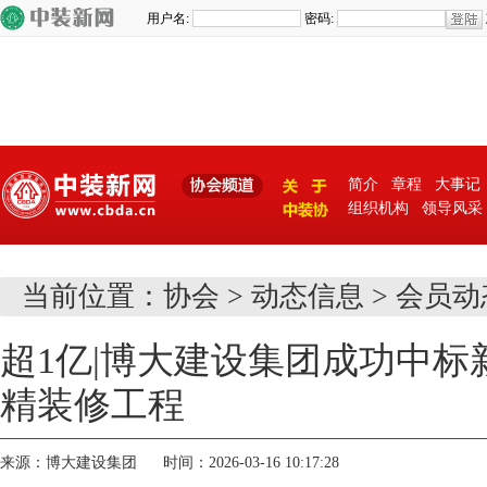
简介
章程
大事记
组织机构
领导风采
关 于
当前位置：
协会
>
动态信息
>
会员动
中装协
超1亿|博大建设集团成功中
精装修工程
来源：博大建设集团 时间：2026-03-16 10:17:28