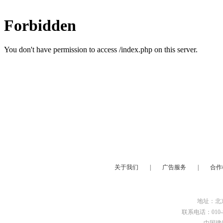
关于我们
|
广告服务
|
合作
地址：北京
联系电话：010-8