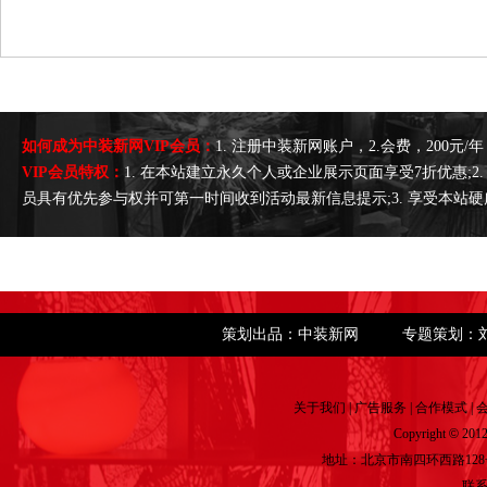
如何成为中装新网VIP会员：
1. 注册中装新网账户，2.会费，200元/年，
VIP会员特权：
1. 在本站建立永久个人或企业展示页面享受7折优惠;
员具有优先参与权并可第一时间收到活动最新信息提示;3. 享受本站
策划出品：中装新网
专题策划：
关于我们
|
广告服务
|
合作模式
|
Copyright
©
2012
地址：北京市南四环西路128号院
联系电