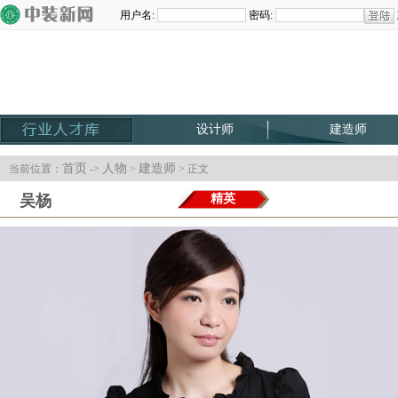
设计师
建造师
首页
人物
建造师
当前位置：
->
>
> 正文
吴杨
精英